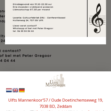
Ulfts Mannenkoor’57 / Oude Doetinchemseweg 19,
7038 BD, Zeddam